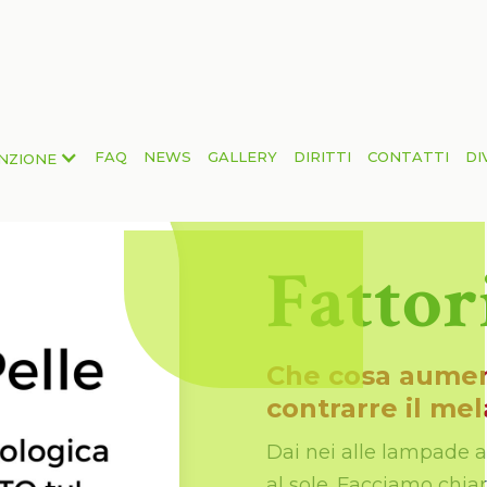
FAQ
NEWS
GALLERY
DIRITTI
CONTATTI
DI
NZIONE
Fattor
Che cosa aument
contrarre il m
Dai nei alle lampade a
al sole. Facciamo chiar