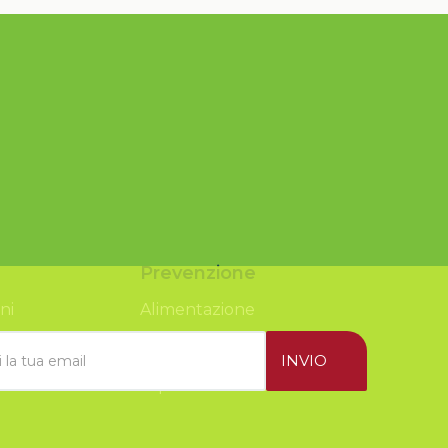
Prevenzione
ni
Alimentazione
Attività Fisica
Esposizione al sole