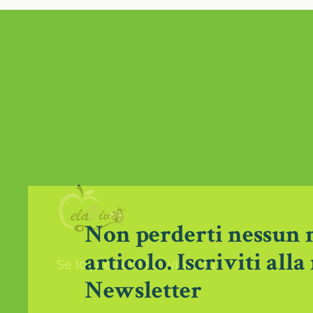
Non perderti nessun
articolo. Iscriviti alla
Se lo previeni hai vinto tu
Newsletter