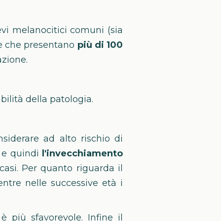
vi melanocitici comuni (sia
one che presentano
più di 100
azione.
lità della patologia.
siderare ad alto rischio di
o e quindi
l'invecchiamento
si. Per quanto riguarda il
ntre nelle successive età i
 più sfavorevole. Infine il