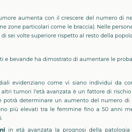
n tumore aumenta con il crescere del numero di ne
cune zone particolari come le braccia). Nelle pers
di sei volte superiore rispetto al resto della popol
ti e bevande ha dimostrato di aumentare le probabi
iali evidenziano come vi siano individui da con
tri tumori l'età avanzata è un fattore di rischi
 potrà determinare un aumento del numero di ca
sono più elevati tra le femmine fino a 50 anni me
.
ini
in età avanzata la prognosi della patologia è