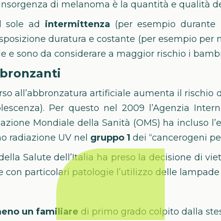
insorgenza di melanoma è la quantità e qualità del
al sole ad
intermittenza
(per esempio durante
posizione duratura e costante (per esempio per mot
 e sono da considerare a maggior rischio i bambin
abbronzanti
orso all’abbronzatura artificiale aumenta il rischi
olescenza). Per questo nel 2009 l’Agenzia Intern
azione Mondiale della Sanità (OMS) ha incluso l’es
no radiazione UV nel
gruppo 1
dei “cancerogeni per
della Salute dell’Italia ha preso la decisione di viet
 con particolari patologie l’utilizzo delle lampad
eno un familiare
di primo grado colpito dalla ste