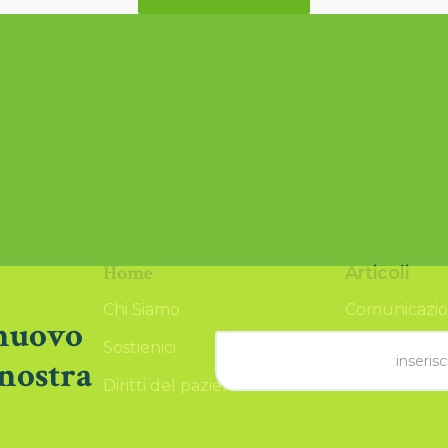
Home
Articoli
Chi Siamo
Comunicazio
 nuovo
Sostienici
Notizie
 nostra
Diritti del paziente