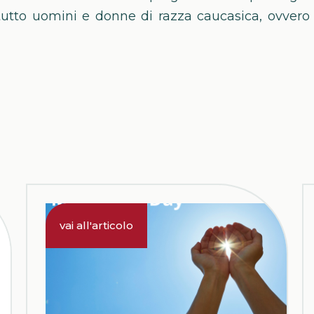
utto uomini e donne di razza caucasica, ovver
30.4.2025
vai all'articolo
MelanomaDay: sabato
3 Maggio 2025