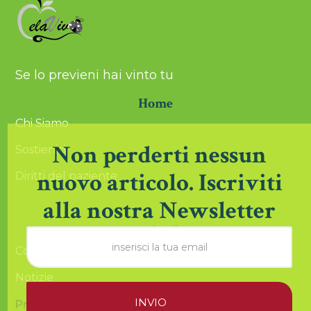
Se lo previeni hai vinto tu
Home
Chi Siamo
Non perderti nessun
Sostienici
nuovo articolo. Iscriviti
Diritti del paziente
alla nostra Newsletter
Articoli
Comunicazioni
Notizie
Prevenzione