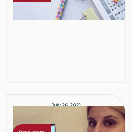
fare prevenzione.
COMUNICAZIONI
July 26, 2021
Intervista ai futuri pazienti
Eupati
Read more